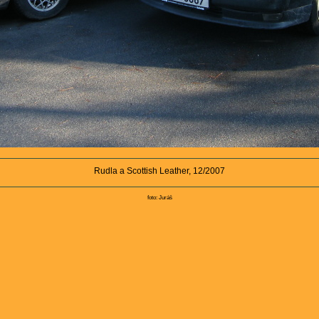
Rudla a Scottish Leather, 12/2007
foto: Juráš