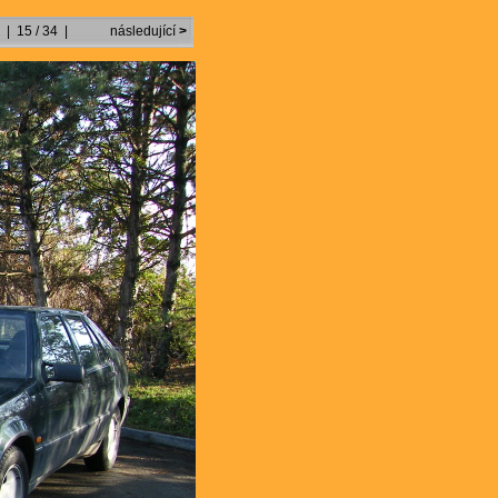
| 15 / 34 |
následující
>